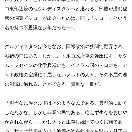
コ東部辺境の地クルディスタンへと逃れる。部族が潜む秘
密の洞窟でジローが出会ったのは、同じ「ジロー」という
名を持つ不思議な少年だった──。
クルディスタンは今もなお、国際政治の狭間で翻弄され、
戦禍の中にある。しかし、トルコ政府軍の弾圧にも、サダ
ム・フセインの化学兵器にも、イスラム国のテロにも、ア
サド政権の空爆にも屈しないクルドの人々。その不屈の魂
の淵源に触れることができる、貴重な一冊だ。
「剽悍な民族クルドはそのような民である。典型的に勁く
したたかな、しかし非業の民である。絶えず生存をおびや
かされながら、しかしきっと生存し続けてゆく民族であ
る。我々は結局そういう彼等の姿を此岸から黙って見守る