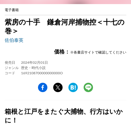
電子書籍
紫房の十手 鎌倉河岸捕物控＜十七の
巻＞
佐伯泰英
価格：
※各書店サイトで確認してください
発売日
2024年02月01日
ジャンル
歴史・時代小説
コード
1692108700000000000O
箱根と江戸をまたぐ大捕物、行方はいか
に！