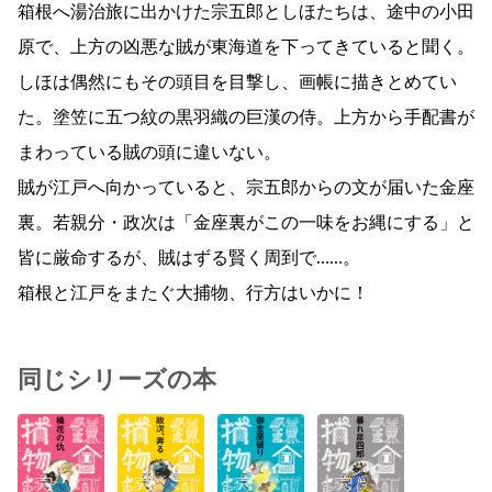
箱根へ湯治旅に出かけた宗五郎としほたちは、途中の小田
原で、上方の凶悪な賊が東海道を下ってきていると聞く。
しほは偶然にもその頭目を目撃し、画帳に描きとめてい
た。塗笠に五つ紋の黒羽織の巨漢の侍。上方から手配書が
まわっている賊の頭に違いない。
賊が江戸へ向かっていると、宗五郎からの文が届いた金座
裏。若親分・政次は「金座裏がこの一味をお縄にする」と
皆に厳命するが、賊はずる賢く周到で……。
箱根と江戸をまたぐ大捕物、行方はいかに！
同じシリーズの本