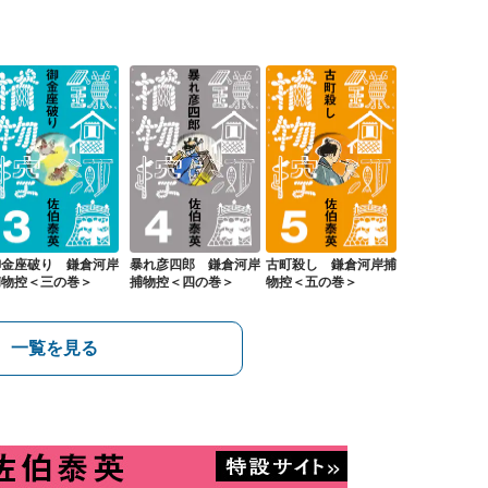
御金座破り 鎌倉河岸
暴れ彦四郎 鎌倉河岸
古町殺し 鎌倉河岸捕
捕物控＜三の巻＞
捕物控＜四の巻＞
物控＜五の巻＞
一覧を見る