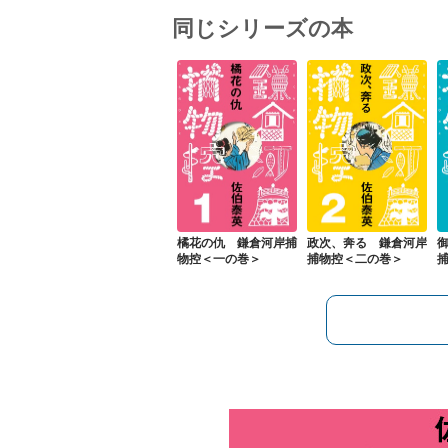
同じシリーズの本
橘花の仇 鎌倉河岸捕
政次、奔る 鎌倉河岸
物控＜一の巻＞
捕物控＜二の巻＞