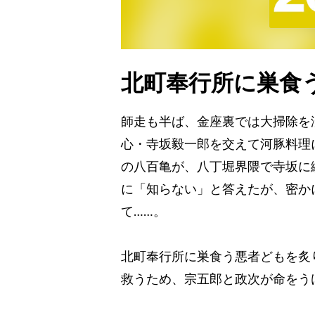
北町奉行所に巣食
師走も半ば、金座裏では大掃除を
心・寺坂毅一郎を交えて河豚料理
の八百亀が、八丁堀界隈で寺坂に
に「知らない」と答えたが、密か
て……。
北町奉行所に巣食う悪者どもを炙
救うため、宗五郎と政次が命をう