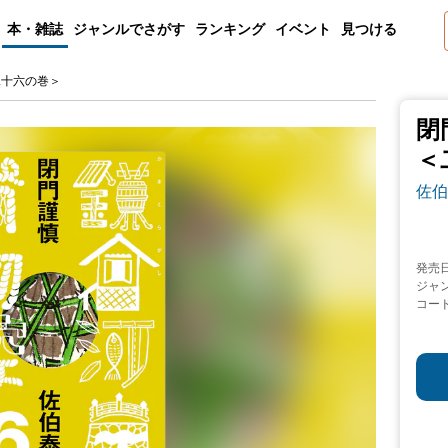
本・雑誌
ジャンルでさがす
ランキング
イベント
見つける
二十六の巻＞
閉
＜
佐伯
発売
ジャ
コー