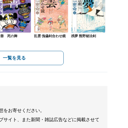
追善 死の舞
乱雲 傀儡剣合わせ鏡
残夢 熊野秘法剣
一覧を見る
想をお寄せください。
ブサイト、また新聞・雑誌広告などに掲載させて