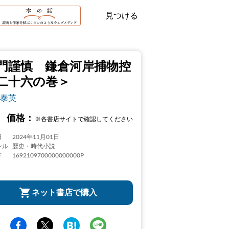
見つける
門謹慎 鎌倉河岸捕物控
二十六の巻＞
泰英
価格：
※各書店サイトで確認してください
日
2024年11月01日
ンル
歴史・時代小説
ド
1692109700000000000P
ネット書店で購入