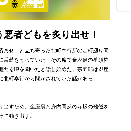
う悪者どもを炙り出せ！
済ませ、と立ち寄った北町奉行所の定町廻り同
に舌鼓をうっていた。その席で金座裏の番頭格
纏わる噂を聞いたと話し始めた。宗五郎は即座
に北町奉行から聞かされていた話があっ
り出すため、金座裏と身内同然の寺坂の難儀を
けて動き出す。