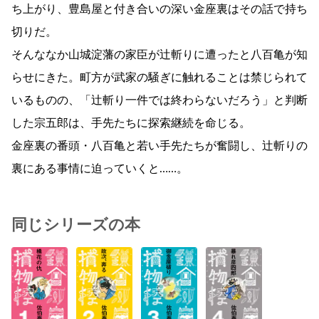
ち上がり、豊島屋と付き合いの深い金座裏はその話で持ち
切りだ。
そんななか山城淀藩の家臣が辻斬りに遭ったと八百亀が知
らせにきた。町方が武家の騒ぎに触れることは禁じられて
いるものの、「辻斬り一件では終わらないだろう」と判断
した宗五郎は、手先たちに探索継続を命じる。
金座裏の番頭・八百亀と若い手先たちが奮闘し、辻斬りの
裏にある事情に迫っていくと……。
同じシリーズの本