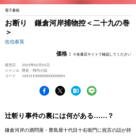
電子書籍
お断り 鎌倉河岸捕物控＜二十九の巻
＞
佐伯泰英
価格：
※各書店サイトで確認してください
発売日
2025年02月01日
ジャンル
歴史・時代小説
コード
1692110000000000000N
辻斬り事件の裏には何がある……？
鎌倉河岸の酒問屋・豊島屋十代目十右衛門に祝言の話が持