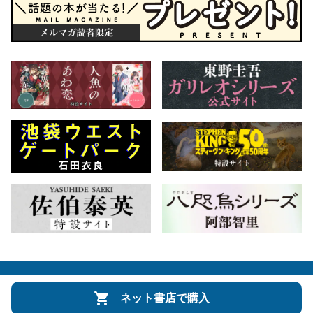
会社概要
自費出版のご案内
お問合せ
ネット書店で購入
株式会社文藝春秋
文春オンライン
Number Web
CREA WEB