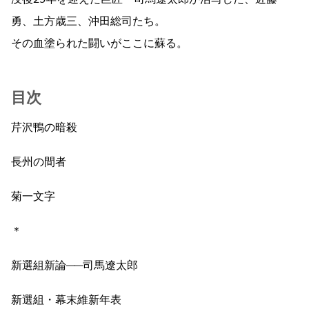
勇、土方歳三、沖田総司たち。
その血塗られた闘いがここに蘇る。
目次
芹沢鴨の暗殺
長州の間者
菊一文字
＊
新選組新論──司馬遼太郎
新選組・幕末維新年表