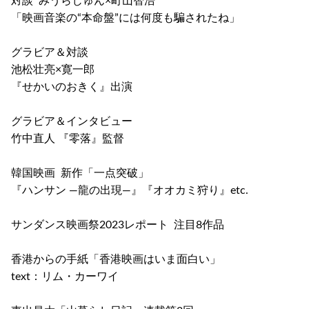
対談 みうらじゅん×町山智浩
「映画音楽の“本命盤”には何度も騙されたね」
グラビア＆対談
池松壮亮×寛一郎
『せかいのおきく』出演
グラビア＆インタビュー
竹中直人 『零落』監督
韓国映画 新作「一点突破」
『ハンサン ―龍の出現―』『オオカミ狩り』etc.
サンダンス映画祭2023レポート 注目8作品
香港からの手紙「香港映画はいま面白い」
text：リム・カーワイ