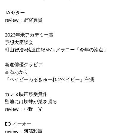
TAR/ター
review：野宮真貴
2023年米アカデミー賞
予想大座談会
町山智浩×猿渡由紀×Ms.メラニー「今年の論点」
新進俳優グラビア
髙石あかり
『ベイビーわるきゅーれ 2ベイビー』主演
カンヌ映画祭受賞作
聖地には蜘蛛が巣を張る
review：小野一光
EO イーオー
review：阿部和重