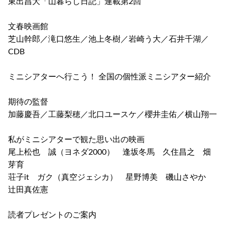
東出昌大「山暮らし日記」連載第2回
文春映画館
芝山幹郎／滝口悠生／池上冬樹／岩崎う大／石井千湖／
CDB
ミニシアターへ行こう！ 全国の個性派ミニシアター紹介
期待の監督
加藤慶吾／工藤梨穂／北口ユースケ／櫻井圭佑／横山翔一
私がミニシアターで観た思い出の映画
尾上松也 誠（ヨネダ2000） 逢坂冬馬 久住昌之 畑
芽育
荘子it ガク（真空ジェシカ） 星野博美 磯山さやか
辻田真佐憲
読者プレゼントのご案内