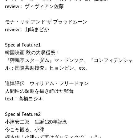
review：ヴィヴィアン佐藤
モナ・リザ アンド ザ ブラッドムーン
review：山崎まどか
Special Feature1
韓国映画 秋の大収穫祭！
『狎鴎亭スターダム』マ・ドンソク、『コンフィデンシャ
ル：国際共助捜査』ヒョンビン、etc.
追悼評伝 ウィリアム・フリードキン
人間性の深淵を描き続けた監督
text：高橋ヨシキ
Special Feature2
小津安二郎 生誕120年記念
今こそ観る、小津
柄本佑「小津って実はグロテスクでしょう」