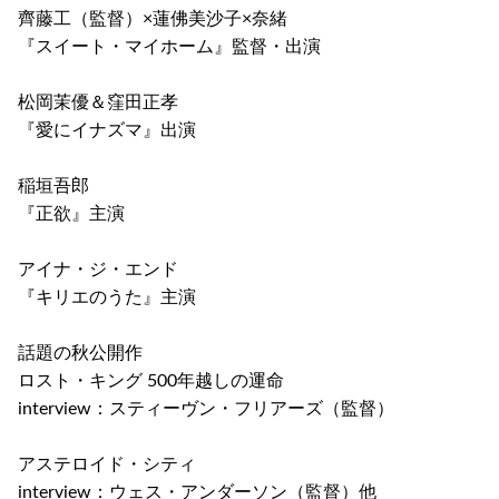
齊藤工（監督）×蓮佛美沙子×奈緒
『スイート・マイホーム』監督・出演
松岡茉優＆窪田正孝
『愛にイナズマ』出演
稲垣吾郎
『正欲』主演
アイナ・ジ・エンド
『キリエのうた』主演
話題の秋公開作
ロスト・キング 500年越しの運命
interview：スティーヴン・フリアーズ（監督）
アステロイド・シティ
interview：ウェス・アンダーソン（監督）他