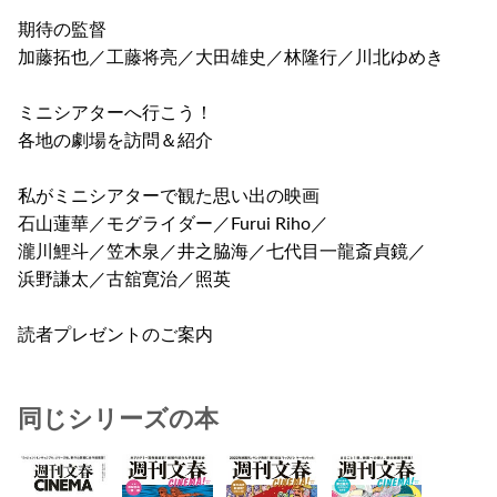
期待の監督
加藤拓也／工藤将亮／大田雄史／林隆行／川北ゆめき
ミニシアターへ行こう！
各地の劇場を訪問＆紹介
私がミニシアターで観た思い出の映画
石山蓮華／モグライダー／Furui Riho／
瀧川鯉斗／笠木泉／井之脇海／七代目一龍斎貞鏡／
浜野謙太／古舘寛治／照英
読者プレゼントのご案内
同じシリーズの本