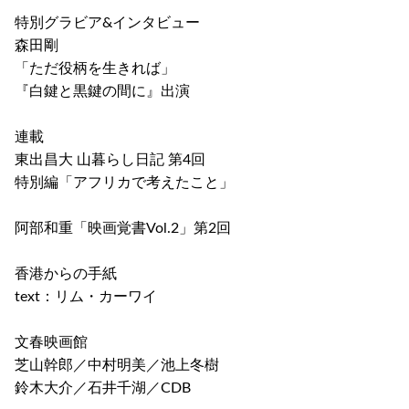
特別グラビア&インタビュー
森田剛
「ただ役柄を生きれば」
『白鍵と黒鍵の間に』出演
連載
東出昌大 山暮らし日記 第4回
特別編「アフリカで考えたこと」
阿部和重「映画覚書Vol.2」第2回
香港からの手紙
text：リム・カーワイ
文春映画館
芝山幹郎／中村明美／池上冬樹
鈴木大介／石井千湖／CDB