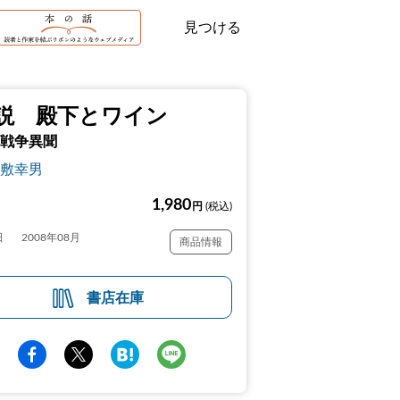
見つける
説 殿下とワイン
戦争異聞
敷幸男
1,980
円
(税込)
日
2008年08月
商品情報
書店在庫