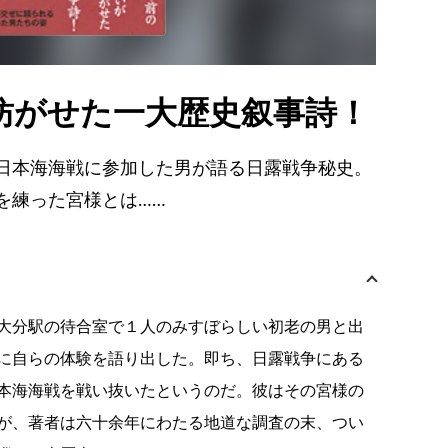
紡がせた一大歴史叙事詩！
日本海海戦に参加した男が語る日露戦争秘史。
を練った宮様とは……
大分駅の待合室で１人のみすぼらしい初老の男と出
に自らの体験を語り出した。即ち、日露戦争にある
本海海戦を戦い抜いたというのだ。彼はその宮様の
が、著者は六十余年にわたる地道な調査の末、つい