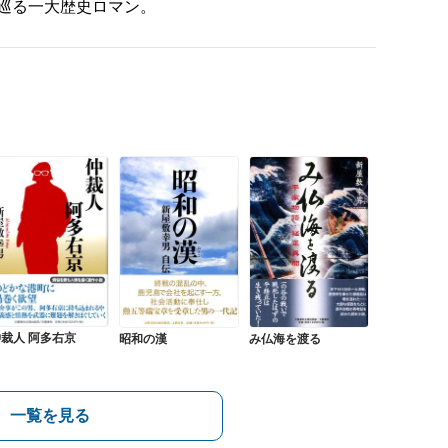
巡る一大歴史ロマン。
裁人 阿多右京
昭和の漢
み仏海を渡る
一覧を見る