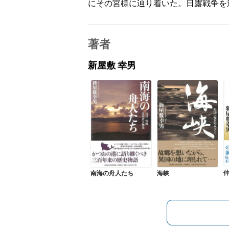
にその宮様に辿り着いた。日露戦争を
著者
新屋敷 幸男
仲
南海の舟人たち
海峡