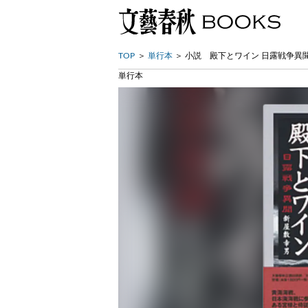
TOP
単行本
小説 殿下とワイン 日露戦争異
単行本