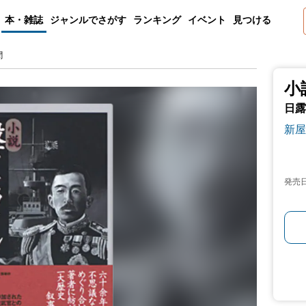
本・雑誌
ジャンルでさがす
ランキング
イベント
見つける
聞
小
日露
新屋
発売