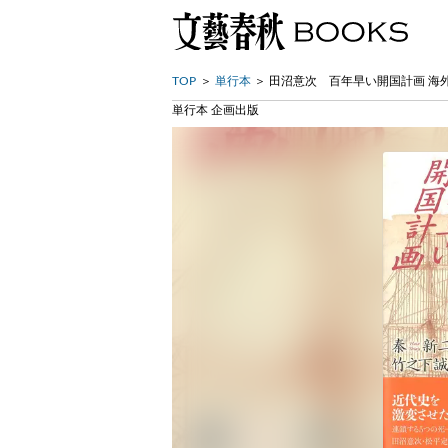
TOP
単行本
田沼意次 百年早い開国計画 海
単行本 企画出版