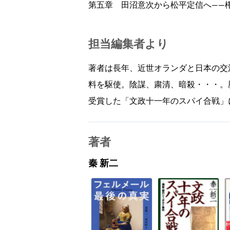
第五章 田沼意次から松平定信へ――
担当編集者より
著者は長年、近世オランダと日本の交
料を駆使。陰謀、粛清、暗殺・・・。
受賞した「文政十一年のスパイ合戦」
著者
秦 新二