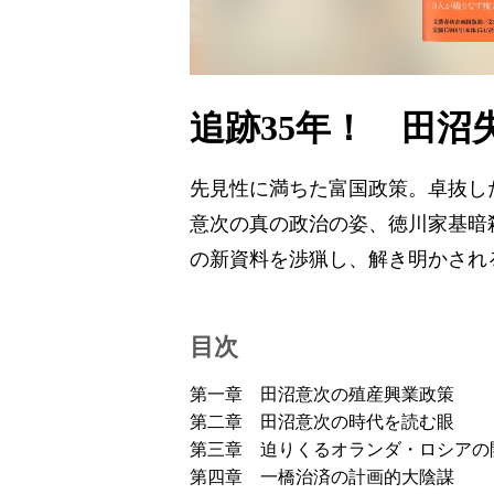
追跡35年！ 田
先見性に満ちた富国政策。卓抜し
意次の真の政治の姿、徳川家基暗
の新資料を渉猟し、解き明かされ
目次
第一章 田沼意次の殖産興業政策
第二章 田沼意次の時代を読む眼
第三章 迫りくるオランダ・ロシアの
第四章 一橋治済の計画的大陰謀