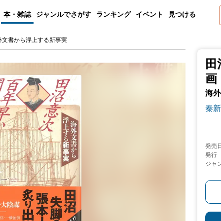
本・雑誌
ジャンルでさがす
ランキング
イベント
見つける
外文書から浮上する新事実
田
画
海外
秦新
発売
発行
ジャ