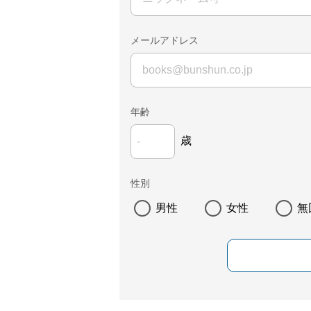
メールアドレス
年齢
歳
性別
男性
女性
無