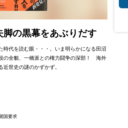
沼失脚の黒幕をあぶりだす
た時代を読む眼・・・。いま明らかになる田沼
殺の全貌、一橋派との権力闘争の深部！ 海外
る近世史の謎のかずかず。
開国要求