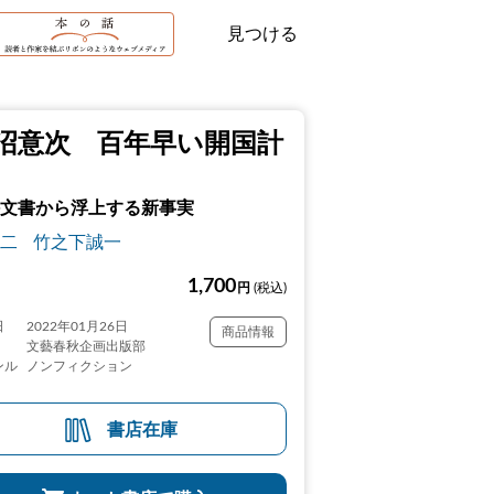
見つける
沼意次 百年早い開国計
文書から浮上する新事実
二
竹之下誠一
1,700
円
(税込)
日
2022年01月26日
商品情報
文藝春秋企画出版部
ンル
ノンフィクション
書店在庫