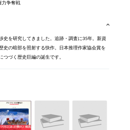
権力争奪戦
渉史を研究してきました。追跡・調査に35年。新資
歴史の暗部を照射する快作。日本推理作家協会賞を
につづく歴史巨編の誕生です。