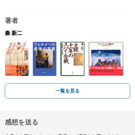
著者
秦 新二
一覧を見る
感想を送る