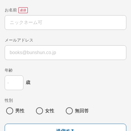
お名前
メールアドレス
年齢
歳
性別
男性
女性
無回答