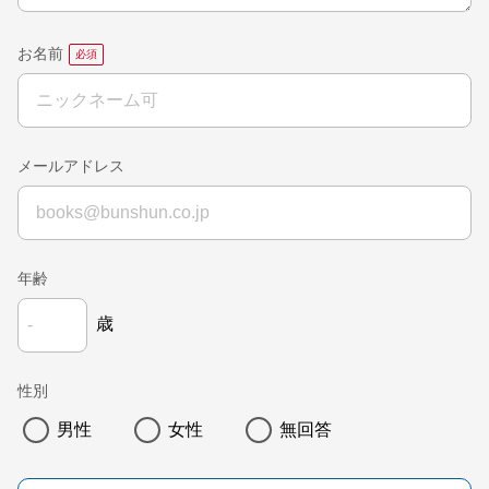
お名前
メールアドレス
年齢
歳
性別
男性
女性
無回答