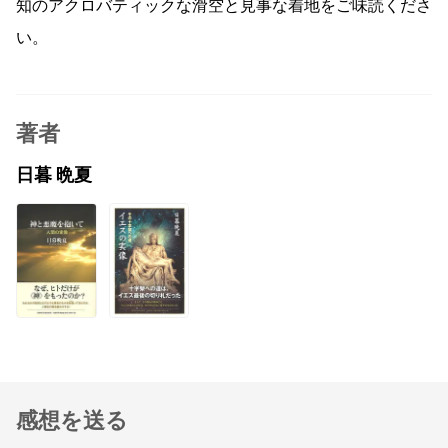
知のアクロバティックな滑空と見事な着地をご味読くださ
い。
著者
日暮 晩夏
感想を送る