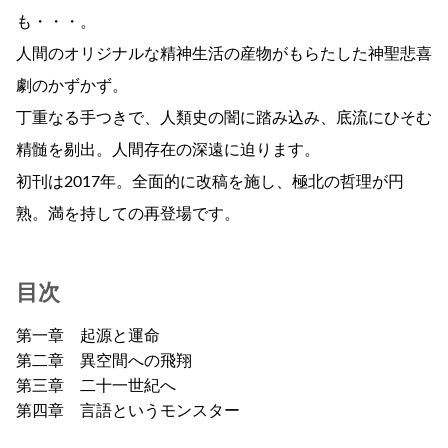
も・・・。
人間のオリジナルな精神生活の産物がもらたした神聖悲喜
劇のかずかず。
丁重なる手つきで、人類史の闇に踏み込み、底流にひそむ
精髄を剔出。人間存在の深遠に迫ります。
初刊は2017年。全面的に改稿を施し、極北の哲理が円
熟。満を持しての再登場です。
目次
第一章 起源と運命
第二章 異空間への飛翔
第三章 二十一世紀へ
第四章 言語というモンスター