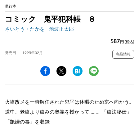
単行本
コミック 鬼平犯科帳 ８
さいとう・たかを
池波正太郎
587
円
(税込)
発売日
1995年02月
商品情報
火盗改メを一時解任された鬼平は休暇のため京へ向かう。
道中、老盗より盗みの奥義を授かって……。「盗法秘伝」
「艶婦の毒」を収録