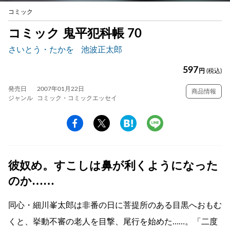
コミック
コミック 鬼平犯科帳 70
さいとう・たかを
池波正太郎
597
円
(税込)
発売日
2007年01月22日
商品情報
ジャンル
コミック・コミックエッセイ
彼奴め。すこしは鼻が利くようになった
のか……
同心・細川峯太郎は非番の日に菩提所のある目黒へおもむ
くと、挙動不審の老人を目撃、尾行を始めた……。「二度