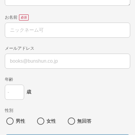
お名前
メールアドレス
年齢
歳
性別
男性
女性
無回答