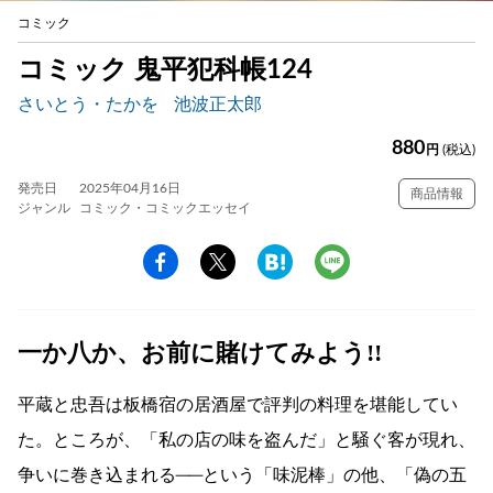
コミック
コミック 鬼平犯科帳124
さいとう・たかを
池波正太郎
880
円
(税込)
発売日
2025年04月16日
商品情報
ジャンル
コミック・コミックエッセイ
一か八か、お前に賭けてみよう!!
平蔵と忠吾は板橋宿の居酒屋で評判の料理を堪能してい
た。ところが、「私の店の味を盗んだ」と騒ぐ客が現れ、
争いに巻き込まれる──という「味泥棒」の他、「偽の五