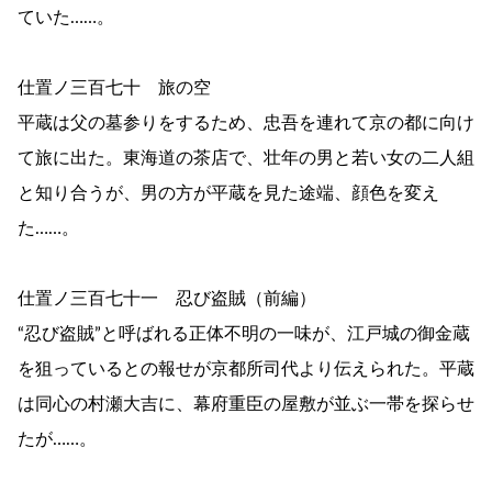
ていた……。
仕置ノ三百七十 旅の空
平蔵は父の墓参りをするため、忠吾を連れて京の都に向け
て旅に出た。東海道の茶店で、壮年の男と若い女の二人組
と知り合うが、男の方が平蔵を見た途端、顔色を変え
た……。
仕置ノ三百七十一 忍び盗賊（前編）
“忍び盗賊”と呼ばれる正体不明の一味が、江戸城の御金蔵
を狙っているとの報せが京都所司代より伝えられた。平蔵
は同心の村瀬大吉に、幕府重臣の屋敷が並ぶ一帯を探らせ
たが……。