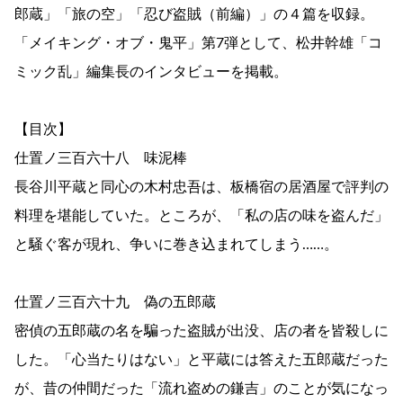
郎蔵」「旅の空」「忍び盗賊（前編）」の４篇を収録。
「メイキング・オブ・鬼平」第7弾として、松井幹雄「コ
ミック乱」編集長のインタビューを掲載。
【目次】
仕置ノ三百六十八 味泥棒
長谷川平蔵と同心の木村忠吾は、板橋宿の居酒屋で評判の
料理を堪能していた。ところが、「私の店の味を盗んだ」
と騒ぐ客が現れ、争いに巻き込まれてしまう……。
仕置ノ三百六十九 偽の五郎蔵
密偵の五郎蔵の名を騙った盗賊が出没、店の者を皆殺しに
した。「心当たりはない」と平蔵には答えた五郎蔵だった
が、昔の仲間だった「流れ盗めの鎌吉」のことが気になっ