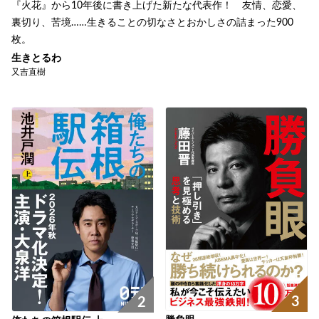
『火花』から10年後に書き上げた新たな代表作！ 友情、恋愛、
裏切り、苦境……生きることの切なさとおかしさの詰まった900
枚。
生きとるわ
又吉直樹
3
2