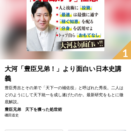
1
大河「豊臣兄弟！」より面白い日本史講
義
豊臣秀吉とその弟で「天下一の補佐役」と呼ばれた秀長。二人は
どのようにして天下統一を成し遂げたのか。最新研究をもとに徹
底解説。
豊臣兄弟 天下を獲った処世術
磯田道史