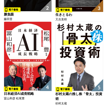
2
3
電子書籍
電子書籍
勝負眼
生きとるわ
藤田晋
又吉直樹
4
5
電子書籍
電子書籍
日本経済AI成長戦略
杉村太蔵の推し株「骨太」投資
冨山和彦 松尾豊
術
杉村太蔵