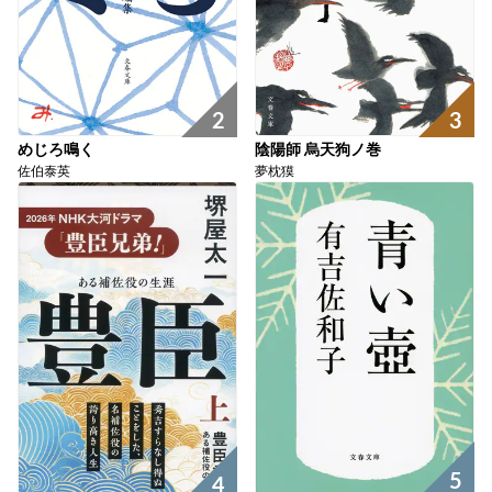
2
3
めじろ鳴く
陰陽師 烏天狗ノ巻
佐伯泰英
夢枕獏
5
4