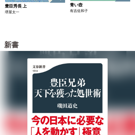
青い壺
豊臣秀長 上
有吉佐和子
堺屋太一
新書