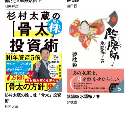
勝負眼
俺たちの箱根駅伝 上
藤田晋
池井戸潤
4
5
杉村太蔵の推し株「骨太」投資
陰陽師 氷隠梅ノ巻
術
夢枕獏
杉村太蔵