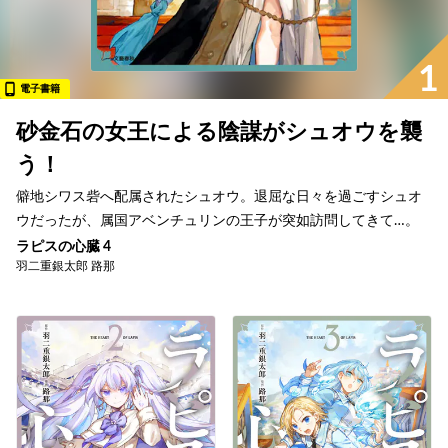
1
電子書籍
砂金石の女王による陰謀がシュオウを襲
う！
僻地シワス砦へ配属されたシュオウ。退屈な日々を過ごすシュオ
ウだったが、属国アベンチュリンの王子が突如訪問してきて…。
ラピスの心臓 4
羽二重銀太郎 路那