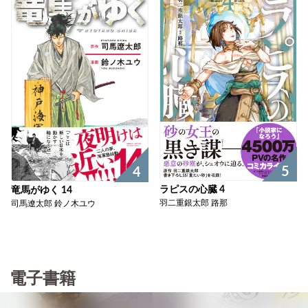
5
4
ラピスの心臓 4
竜馬がゆく 14
羽二重銀太郎 路那
司馬遼太郎 鈴ノ木ユウ
電子書籍