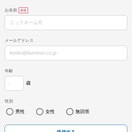
お名前
メールアドレス
年齢
歳
性別
男性
女性
無回答