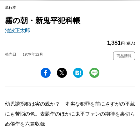
単行本
霧の朝・新鬼平犯科帳
池波正太郎
1,361
円
(税込)
発売日
1979年12月
商品情報
幼児誘拐犯は実の親か？ 卑劣な犯罪を前にさすがの平蔵
にも苦悩の色。表題作のほかに鬼平ファンの期待を裏切ら
ぬ傑作を六篇収録