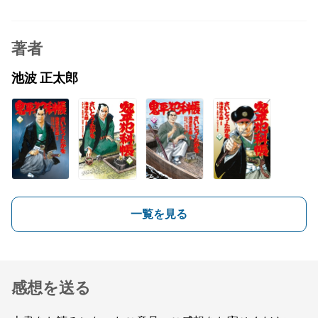
著者
池波 正太郎
一覧を見る
感想を送る