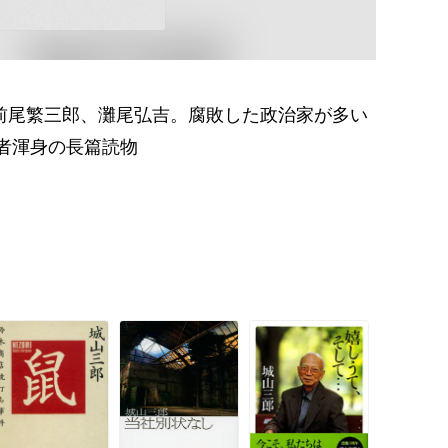
、前尾繁三郎、灘尾弘吉。腐敗した政治家が多い
者渾身の長篇読物