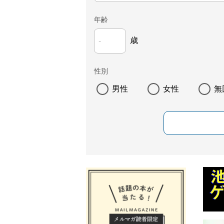
年齢
歳
性別
男性
女性
無