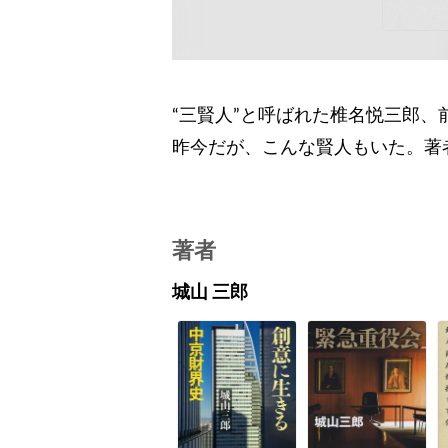
“三賢人”と呼ばれた椎名悦三郎
昨今だが、こんな賢人もいた。著
著者
城山 三郎