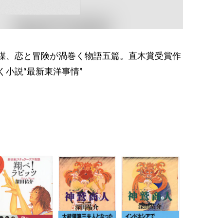
謀、恋と冒険が渦巻く物語五篇。直木賞受賞作
小説“最新東洋事情”