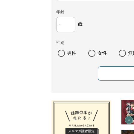
年齢
歳
性別
男性
女性
無