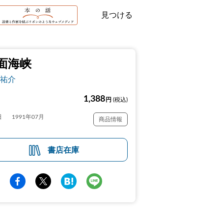
見つける
面海峡
祐介
1,388
円
(税込)
日
1991年07月
商品情報
書店在庫