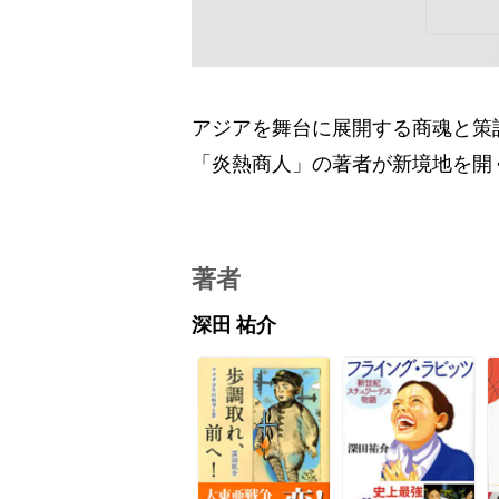
アジアを舞台に展開する商魂と策
「炎熱商人」の著者が新境地を開く
著者
深田 祐介