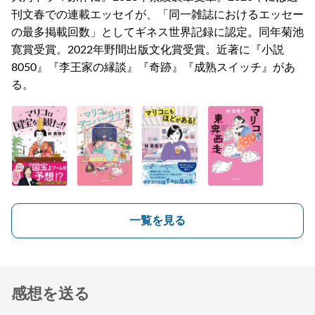
刊文春での連載エッセイが、「同一雑誌におけるエッセー
の最多掲載回数」としてギネス世界記録に認定。同年菊池
寛賞受賞。2022年野間出版文化賞受賞。近著に『小説
8050』『李王家の縁談』『奇跡』『成熟スイッチ』があ
る。
一覧を見る
感想を送る