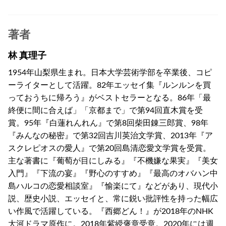
著者
林 真理子
1954年山梨県生まれ。日本大学芸術学部を卒業後、コピ
ーライターとして活躍。82年エッセイ集『ルンルンを買
っておうちに帰ろう』がベストセラーとなる。86年「最
終便に間に合えば」「京都まで」で第94回直木賞を受
賞。95年『白蓮れんれん』で第8回柴田錬三郎賞、98年
『みんなの秘密』で第32回吉川英治文学賞、2013年『ア
スクレピオスの愛人』で第20回島清恋愛文学賞を受賞。
主な著書に『葡萄が目にしみる』『不機嫌な果実』『美女
入門』『下流の宴』『野心のすすめ』『最高のオバハン中
島ハルコの恋愛相談室』『愉楽にて』などがあり、現代小
説、歴史小説、エッセイと、常に鋭い批評性を持った幅広
い作風で活躍している。『西郷どん！』が2018年のNHK
大河ドラマ原作に。2018年紫綬褒章受章。2020年には週