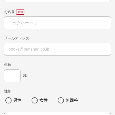
お名前
メールアドレス
年齢
歳
性別
男性
女性
無回答