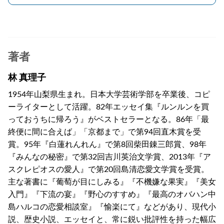
著者
林 真理子
1954年山梨県生まれ。日本大学芸術学部を卒業後、コピ
ーライターとして活躍。82年エッセイ集『ルンルンを買
っておうちに帰ろう』がベストセラーとなる。86年「最
終便に間に合えば」「京都まで」で第94回直木賞を受
賞。95年『白蓮れんれん』で第8回柴田錬三郎賞、98年
『みんなの秘密』で第32回吉川英治文学賞、2013年『ア
スクレピオスの愛人』で第20回島清恋愛文学賞を受賞。
主な著書に『葡萄が目にしみる』『不機嫌な果実』『美女
入門』『下流の宴』『野心のすすめ』『最高のオバハン中
島ハルコの恋愛相談室』『愉楽にて』などがあり、現代小
説、歴史小説、エッセイと、常に鋭い批評性を持った幅広