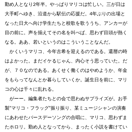
勤め人となり2年半。やっぱりマリコは忙しい。三が日は
大手町へゆき、沿道から駅伝の応援だ。4年ぶりの出場と
なった日大へ向け学生たちと校歌を歌ううち、アンカーが
目の前に。声を揃えてその名を叫べば、思わず目頭が熱く
なる。ああ、若いというのはこういうことなんだ。
かくいうマリコ、今年古希を迎えるのである。還暦の時
はよかった。まだイケるじゃん、内心そう思っていた。だ
が、７０なのである。あくせく働くのはやめようか、年金
をもらってなんとか暮らしていくか。誕生日を前に、マリ
コの心は千々に乱れる。
がーー。編集者たちとの会で思わぬサプライズが。お手
製”マリコ・フラッグ”振り振り、某ミュージシャンの演奏
にあわせたバースデーソングの合唱に、マリコ、思わずま
たホロリ。勤め人となってから、まったく小説を書けてい