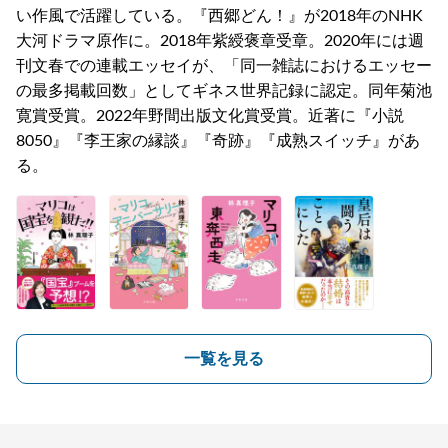
い作風で活躍している。『西郷どん！』が2018年のNHK
大河ドラマ原作に。2018年紫綬褒章受章。2020年には週
刊文春での連載エッセイが、「同一雑誌におけるエッセー
の最多掲載回数」としてギネス世界記録に認定。同年菊池
寛賞受賞。2022年野間出版文化賞受賞。近著に『小説
8050』『李王家の縁談』『奇跡』『成熟スイッチ』があ
る。
一覧を見る