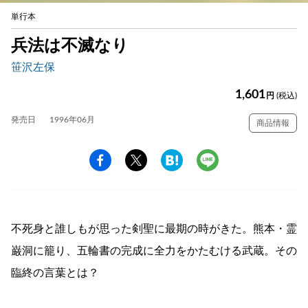
単行本
兵法は不滅なり
笹沢左保
1,601
円
(税込)
発売日
1996年06月
商品情報
不死身と誰しもが思った剣聖に最期の時がきた。熊本・霊
巌洞に籠り、五輪書の完成に全力をかたむける武蔵。その
臨終の言葉とは？