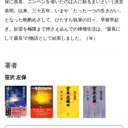
保に改名。ニンベンを省いたのは人に頼るまいという決意
表明。以来、三十五年。いまや「たった一つの生きがい」
となった晩酌めざして、ひたすら執筆の日々。早寝早起
き。欲望を極限まで押さえ込んでの禅僧生活は、“最長に
して最良”の物語として結実しました。（Ｗ）
著者
笹沢 左保