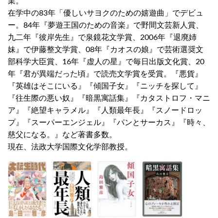
業。
在学中の83年「優しいサヨクのための嬉遊曲」でデビュ
ー。84年『夢遊王国のための音楽』で野間文芸新人賞、
九二年『彼岸先生』で泉鏡花文学賞、2006年『退廃姉
妹』で伊藤整文学賞、08年『カオスの娘』で芸術選奨文
部科学大臣賞、16年『虚人の星』で毎日出版文化賞、20
年『君が異端だった頃』で読売文学賞を受賞。『悪貨』
『英雄はそこにいる』『傾国子女』『ニッチを探して』
『往生際の悪い奴』『暗黒寓話集』『カタストロフ・マニ
ア』『絶望キャラメル』『人類最年長』『スノードロッ
プ』『スーパーエンジェル』『パンとサーカス』『時々、
慈父になる。』など著書多数。
現在、法政大学国際文化学部教授。