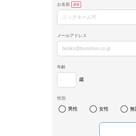
お名前
メールアドレス
年齢
歳
性別
男性
女性
無