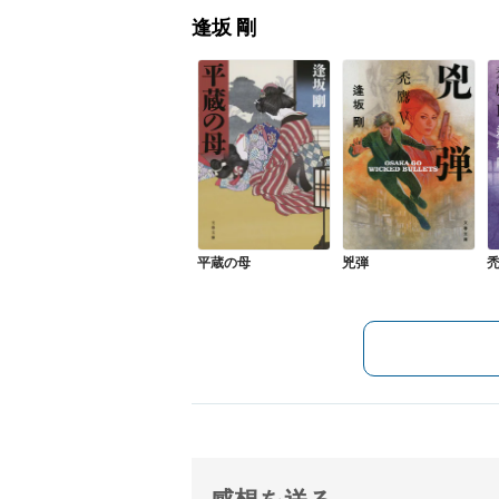
逢坂 剛
平蔵の母
兇弾