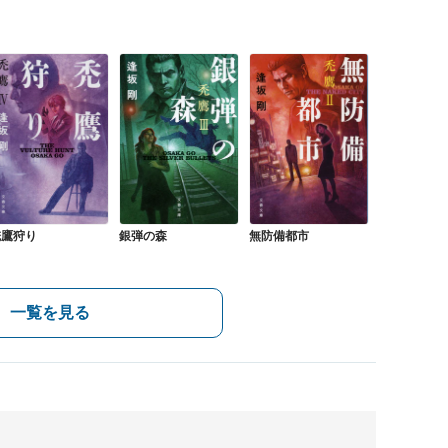
禿鷹狩り
銀弾の森
無防備都市
一覧を見る