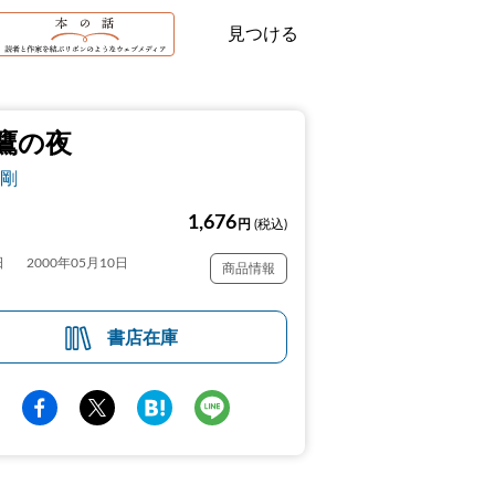
見つける
鷹の夜
剛
1,676
円
(税込)
日
2000年05月10日
商品情報
書店在庫