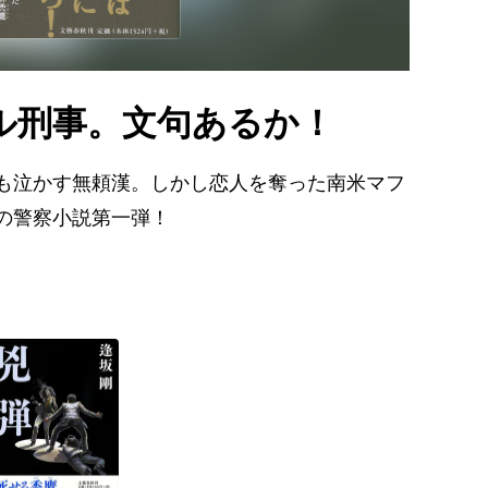
ル刑事。文句あるか！
も泣かす無頼漢。しかし恋人を奪った南米マフ
の警察小説第一弾！