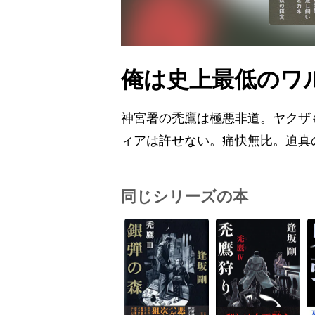
俺は史上最低のワ
神宮署の禿鷹は極悪非道。ヤクザ
ィアは許せない。痛快無比。迫真
同じシリーズの本