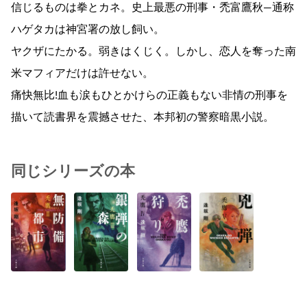
信じるものは拳とカネ。史上最悪の刑事・禿富鷹秋―通称
ハゲタカは神宮署の放し飼い。
ヤクザにたかる。弱きはくじく。しかし、恋人を奪った南
米マフィアだけは許せない。
痛快無比!血も涙もひとかけらの正義もない非情の刑事を
描いて読書界を震撼させた、本邦初の警察暗黒小説。
同じシリーズの本