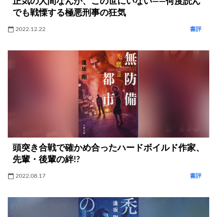
正気の人間なんか、この世にいない――何度読ん
でも戦慄する極悪刑事の狂気
2022.12.22
書評
頭突き合戦で確かめ合ったハードボイルド作家、
先輩・後輩の絆!?
2022.08.17
書評