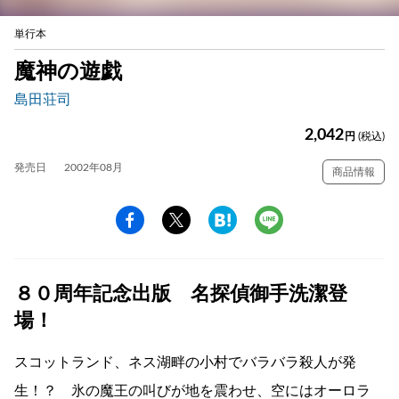
単行本
魔神の遊戯
島田荘司
2,042
円
(税込)
発売日
2002年08月
商品情報
８０周年記念出版 名探偵御手洗潔登
場！
スコットランド、ネス湖畔の小村でバラバラ殺人が発
生！？ 氷の魔王の叫びが地を震わせ、空にはオーロラ