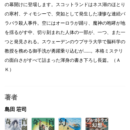
の幕開けに登場します。スコットランドはネス湖のほとり
の寒村、ティモシーで、突如として発生した凄惨な連続バ
ラバラ殺人事件。空にはオーロラが踊り、魔神の咆哮が地
を揺るがす中、切り刻まれた人体の一部が、一つ、また一
つと発見される。スウェーデンのウプサラ大学で脳科学の
教授を務める御手洗が勇躍乗り込むが……。本格ミステリ
の面白さがすべて詰まった渾身の書き下ろし長篇。（Ａ
Ｋ）
著者
島田 荘司