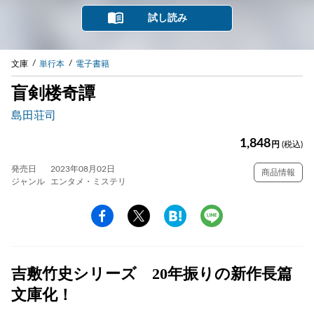
試し読み
文庫
単行本
電子書籍
盲剣楼奇譚
島田荘司
1,848
円
(税込)
発売日
2023年08月02日
商品情報
ジャンル
エンタメ・ミステリ
吉敷竹史シリーズ 20年振りの新作長篇
文庫化！