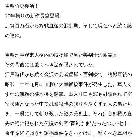
吉敷竹史復活！
20年振りの新作長篇登場。
加賀百万石から終戦直後の混乱期、そして現在へと続く謎
の連鎖。
吉敷刑事が東大構内の博物館で見た美剣士の幽霊画。
その背後には驚くべき謎が隠されていた。
江戸時代から続く金沢の芸者置屋・盲剣楼で、終戦直後の
昭和二十年九月に血腥い大量斬殺事件が発生した。軍人く
ずれの無頼の徒が楼を襲撃、出入り口も窓も封鎖されて密
室状態となった中で乱暴狼藉の限りを尽くす五人の男たち
を、一瞬にして斬り殺した謎の美剣士。それは盲剣楼の庭
先の祠に祀られた伝説の剣客“盲剣さま”だったのか?七十
余年を経て起きた誘拐事件をきっかけに、驚くべき真相が