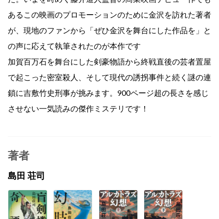
あるこの映画のプロモーションのために金沢を訪れた著者
が、現地のファンから「ぜひ金沢を舞台にした作品を」と
の声に応えて執筆されたのが本作です
加賀百万石を舞台にした剣豪物語から終戦直後の芸者置屋
で起こった密室殺人、そして現代の誘拐事件と続く謎の連
鎖に吉敷竹史刑事が挑みます。900ページ超の長さを感じ
させない一気読みの傑作ミステリです！
著者
島田 荘司