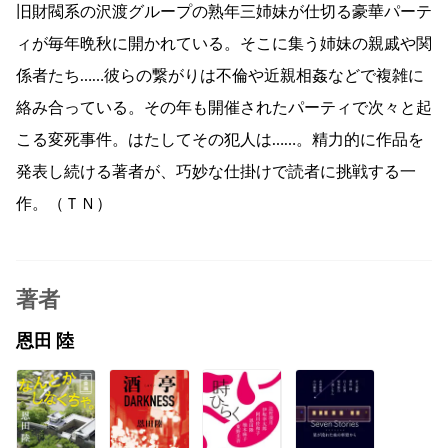
旧財閥系の沢渡グループの熟年三姉妹が仕切る豪華パーテ
ィが毎年晩秋に開かれている。そこに集う姉妹の親戚や関
係者たち……彼らの繋がりは不倫や近親相姦などで複雑に
絡み合っている。その年も開催されたパーティで次々と起
こる変死事件。はたしてその犯人は……。精力的に作品を
発表し続ける著者が、巧妙な仕掛けで読者に挑戦する一
作。（ＴＮ）
著者
恩田 陸