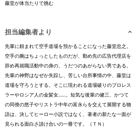
藤堂が体当たりで挑む
担当編集者より
先輩に頼まれて空手道場を預かることになった藤堂忠之。
空手の腕はちょっとしたものだが、勤め先の広告代理店を
辞め再就職活動中の身の、うだつのあがらない男である。
先輩の神野はなぜか失踪し、苦しい台所事情の中、藤堂は
道場を守ろうとする。そこに現われる道場破りのプロレス
ラーやロシア人の金髪女……。短気な後輩の健三、かつて
の同僚の悠子やリストラ中年の富永らを交えて展開する物
語は、決してヒーロー小説ではなく、著者の新たな一面が
見られる面白さ請け合いの一冊です。（ＴＮ）