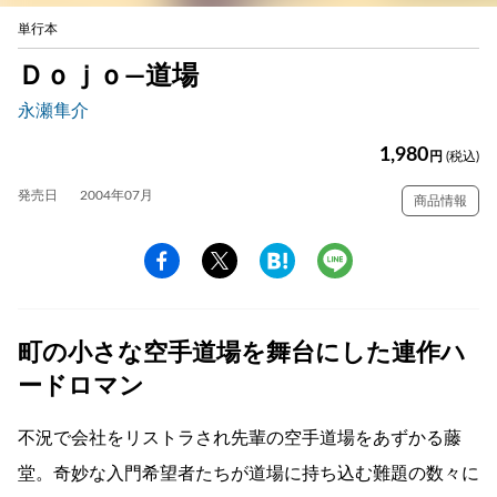
単行本
Ｄｏｊｏ―道場
永瀬隼介
1,980
円
(税込)
発売日
2004年07月
商品情報
町の小さな空手道場を舞台にした連作ハ
ードロマン
不況で会社をリストラされ先輩の空手道場をあずかる藤
堂。奇妙な入門希望者たちが道場に持ち込む難題の数々に