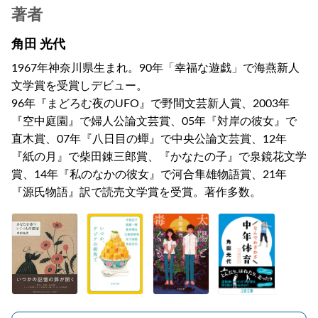
著者
角田 光代
1967年神奈川県生まれ。90年「幸福な遊戯」で海燕新人
文学賞を受賞しデビュー。
96年『まどろむ夜のUFO』で野間文芸新人賞、2003年
『空中庭園』で婦人公論文芸賞、05年『対岸の彼女』で
直木賞、07年『八日目の蟬』で中央公論文芸賞、12年
『紙の月』で柴田錬三郎賞、『かなたの子』で泉鏡花文学
賞、14年『私のなかの彼女』で河合隼雄物語賞、21年
『源氏物語』訳で読売文学賞を受賞。著作多数。