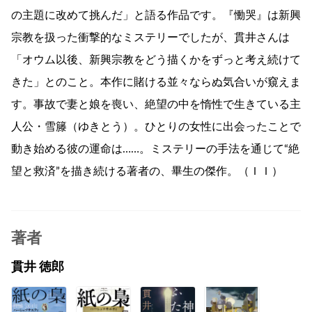
の主題に改めて挑んだ」と語る作品です。『慟哭』は新興
宗教を扱った衝撃的なミステリーでしたが、貫井さんは
「オウム以後、新興宗教をどう描くかをずっと考え続けて
きた」とのこと。本作に賭ける並々ならぬ気合いが窺えま
す。事故で妻と娘を喪い、絶望の中を惰性で生きている主
人公・雪籐（ゆきとう）。ひとりの女性に出会ったことで
動き始める彼の運命は……。ミステリーの手法を通じて“絶
望と救済”を描き続ける著者の、畢生の傑作。（ＩＩ）
著者
貫井 徳郎