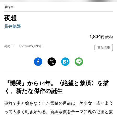
単行本
夜想
貫井徳郎
1,834
円
(税込)
発売日
2007年05月30日
商品情報
『慟哭』から14年。〈絶望と救済〉を描
く、新たな傑作の誕生
事故で妻と娘をなくした雪藤の運命は、美少女・遙と出会
って大きく動き始める。新興宗教をテーマに魂の絶望と救