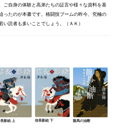
、ご自身の体験と高弟たちの証言や様々な資料を基
迫ったのが本書です。格闘技ブームの昨今、究極の
若い読者も多いことでしょう。（ＡＫ）
信長影絵 下
長影絵 上
龍馬の油断