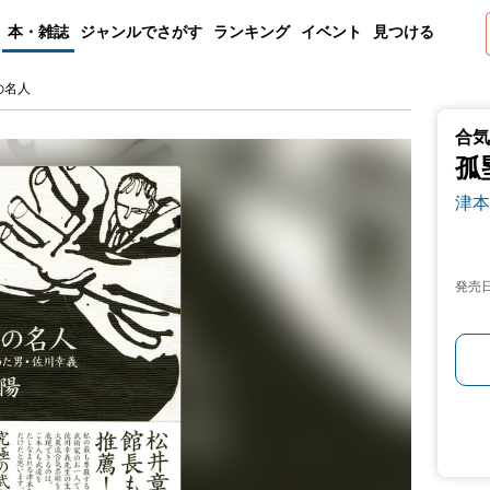
本・雑誌
ジャンルでさがす
ランキング
イベント
見つける
の名人
合気
孤
津本
発売