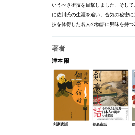
いうべき術技を目撃しました。そして
に佐川氏の生涯を追い、合気の秘密に
技を体得した名人の物語に興味を持つ
著者
津本 陽
剣豪夜話
剣豪夜話
信