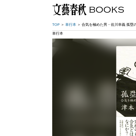
TOP
単行本
合気を極めた男・佐川幸義 孤塁
単行本