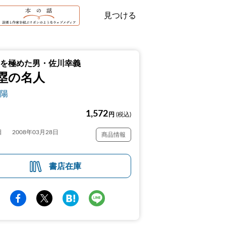
見つける
を極めた男・佐川幸義
塁の名人
陽
1,572
円
(税込)
日
2008年03月28日
商品情報
書店在庫