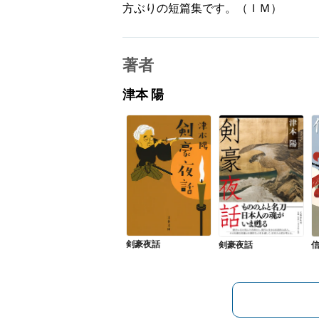
方ぶりの短篇集です。（ＩＭ）
著者
津本 陽
剣豪夜話
剣豪夜話
信