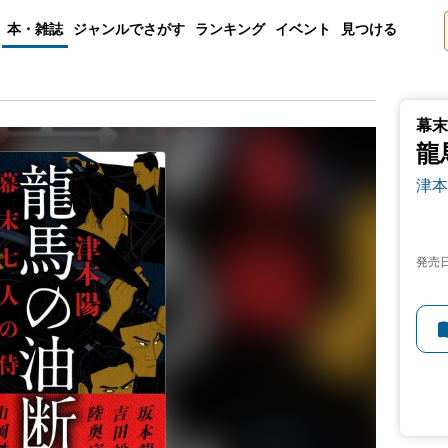
本・雑誌
ジャンルでさがす
ランキング
イベント
見つける
幕末
龍
津本
発売