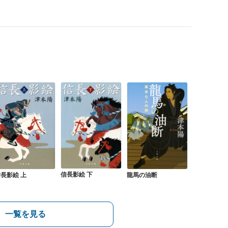
信長影絵 下
長影絵 上
龍馬の油断
一覧を見る