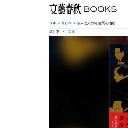
TOP
単行本
幕末七人の侍 龍馬の油断
単行本
文庫