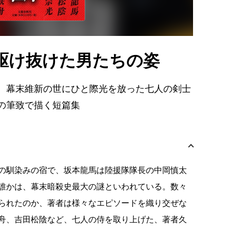
駆け抜けた男たちの姿
、幕末維新の世にひと際光を放った七人の剣士
の筆致で描く短篇集
の馴染みの宿で、坂本龍馬は陸援隊隊長の中岡慎太
誰かは、幕末暗殺史最大の謎といわれている。数々
られたのか、著者は様々なエピソードを織り交ぜな
舟、吉田松陰など、七人の侍を取り上げた、著者久