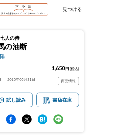
見つける
七人の侍
馬の油断
陽
1,650
円
(税込)
日
2010年05月31日
商品情報
試し読み
書店在庫