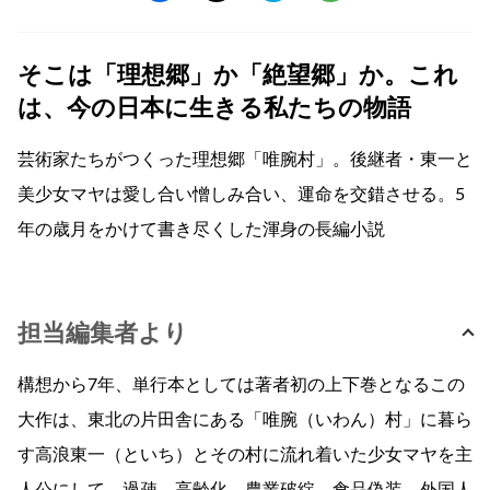
そこは「理想郷」か「絶望郷」か。これ
は、今の日本に生きる私たちの物語
芸術家たちがつくった理想郷「唯腕村」。後継者・東一と
美少女マヤは愛し合い憎しみ合い、運命を交錯させる。5
年の歳月をかけて書き尽くした渾身の長編小説
担当編集者より
構想から7年、単行本としては著者初の上下巻となるこの
大作は、東北の片田舎にある「唯腕（いわん）村」に暮ら
す高浪東一（といち）とその村に流れ着いた少女マヤを主