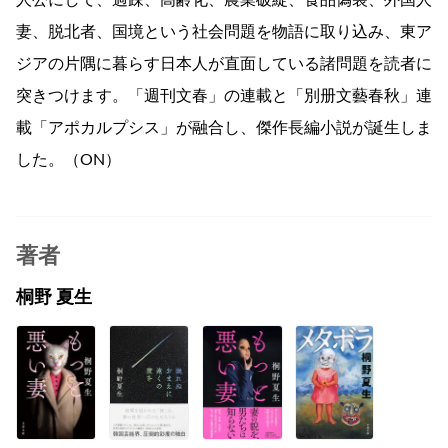
人公にして、過疎、高齢化、農業破綻、食品偽装、外国人
妻、脱北者、国境という社会問題を物語に取り込み、東ア
ジアの片隅に暮らす日本人が直面している諸問題を読者に
突きつけます。「週刊文春」の連載と「別册文藝春秋」連
載「アポカルプシス」が融合し、傑作長編小説が誕生しま
した。（ON）
著者
桐野 夏生