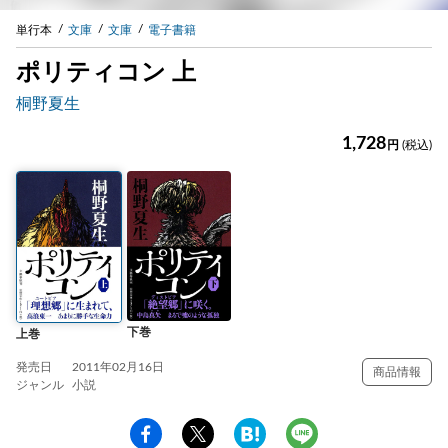
単行本
文庫
文庫
電子書籍
ポリティコン 上
桐野夏生
1,728
円
(税込)
下巻
上巻
発売日
2011年02月16日
商品情報
ジャンル
小説