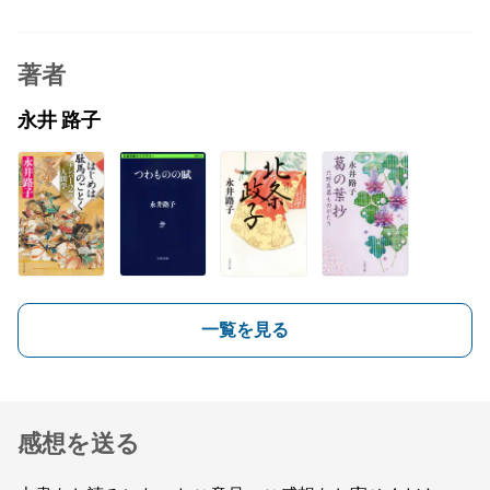
著者
永井 路子
一覧を見る
感想を送る