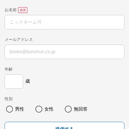
お名前
メールアドレス
年齢
歳
性別
男性
女性
無回答