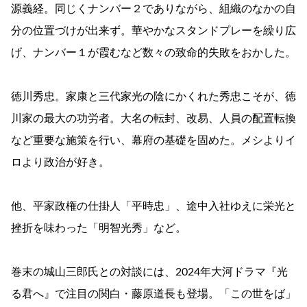
源義経。同じくナンバー２でありながら、組織のなかの自
分の位置づけが出来ず。華やかなスタンドプレーを繰り広
げ、ナンバー１が霞むなど数々の致命的失敗をおかした。
徳川秀忠。家康と三代家光の陰にかくれた秀忠こそが、徳
川家の最大の功労者。大名の転封、改易、人員の配置転換
など重要な施策を行い、幕府の基礎を固めた。メシよりイ
ロより政治が好き。
他、平家政権の仕掛人「平時忠」、途中入社ゆえに栄光と
挫折を味わった「明智光秀」など。
巻末の城山三郎氏との対談には、2024年大河ドラマ『光
る君へ』で注目の関白・藤原道長も登場。「この世をば」