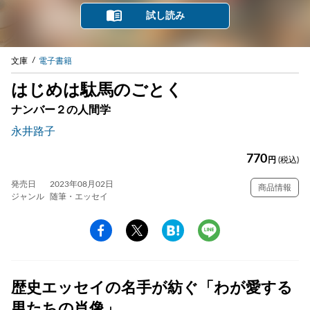
試し読み
文庫
電子書籍
はじめは駄馬のごとく
ナンバー２の人間学
永井路子
770
円
(税込)
発売日
2023年08月02日
商品情報
ジャンル
随筆・エッセイ
歴史エッセイの名手が紡ぐ「わが愛する
男たちの肖像」