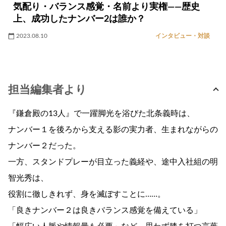
気配り・バランス感覚・名前より実権――歴史
上、成功したナンバー2は誰か？
2023.08.10
インタビュー・対談
担当編集者より
『鎌倉殿の13人』で一躍脚光を浴びた北条義時は、
ナンバー１を後ろから支える影の実力者、生まれながらの
ナンバー２だった。
一方、スタンドプレーが目立った義経や、途中入社組の明
智光秀は、
役割に徹しきれず、身を滅ぼすことに……。
「良きナンバー２は良きバランス感覚を備えている」