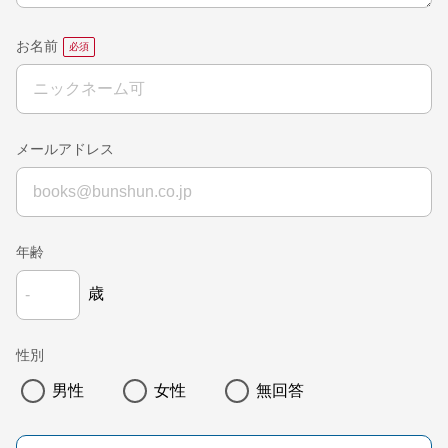
お名前
メールアドレス
年齢
歳
性別
男性
女性
無回答