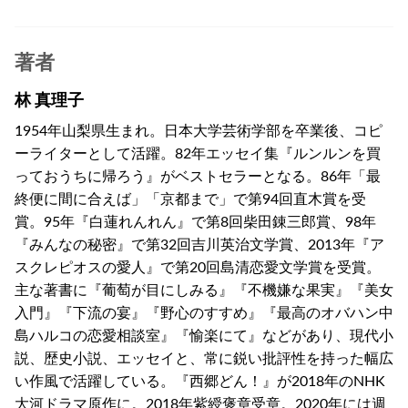
著者
林 真理子
1954年山梨県生まれ。日本大学芸術学部を卒業後、コピ
ーライターとして活躍。82年エッセイ集『ルンルンを買
っておうちに帰ろう』がベストセラーとなる。86年「最
終便に間に合えば」「京都まで」で第94回直木賞を受
賞。95年『白蓮れんれん』で第8回柴田錬三郎賞、98年
『みんなの秘密』で第32回吉川英治文学賞、2013年『ア
スクレピオスの愛人』で第20回島清恋愛文学賞を受賞。
主な著書に『葡萄が目にしみる』『不機嫌な果実』『美女
入門』『下流の宴』『野心のすすめ』『最高のオバハン中
島ハルコの恋愛相談室』『愉楽にて』などがあり、現代小
説、歴史小説、エッセイと、常に鋭い批評性を持った幅広
い作風で活躍している。『西郷どん！』が2018年のNHK
大河ドラマ原作に。2018年紫綬褒章受章。2020年には週