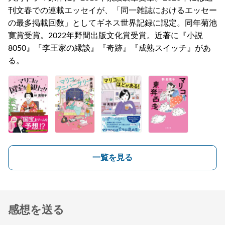
刊文春での連載エッセイが、「同一雑誌におけるエッセー
の最多掲載回数」としてギネス世界記録に認定。同年菊池
寛賞受賞。2022年野間出版文化賞受賞。近著に『小説
8050』『李王家の縁談』『奇跡』『成熟スイッチ』があ
る。
一覧を見る
感想を送る