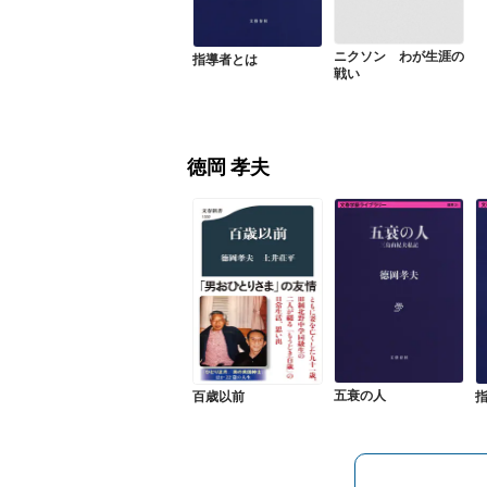
ニクソン わが生涯の
指導者とは
戦い
徳岡 孝夫
五衰の人
百歳以前