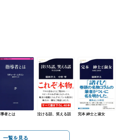
指導者とは
泣ける話、笑える話
完本 紳士と淑女
一覧を見る