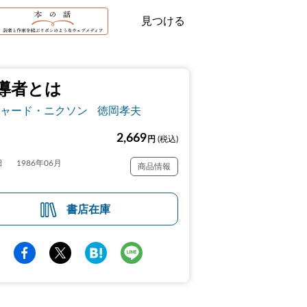
見つける
導者とは
ャード・ニクソン
徳岡孝夫
2,669
円
(税込)
日
1986年06月
商品情報
書店在庫