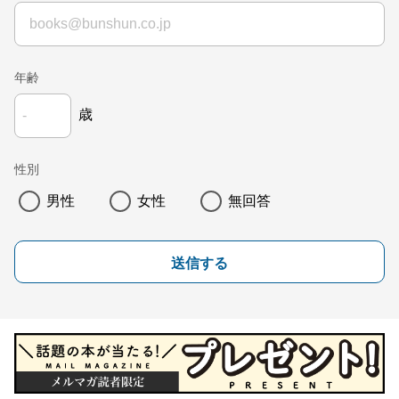
年齢
歳
性別
男性
女性
無回答
送信する