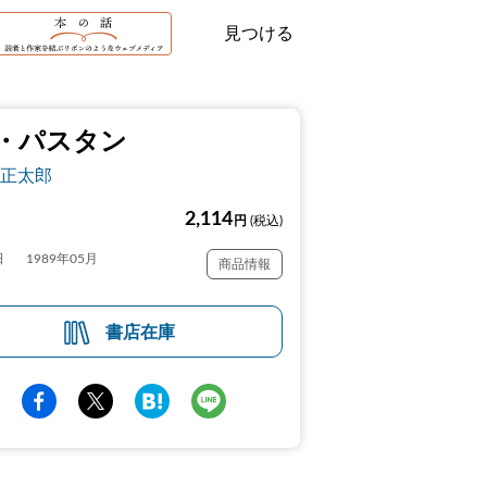
見つける
・パスタン
正太郎
2,114
円
(税込)
日
1989年05月
商品情報
書店在庫