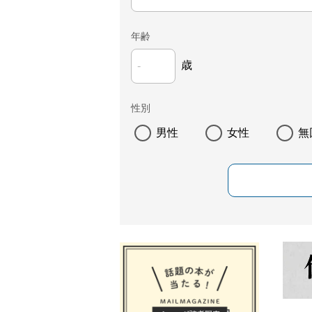
年齢
歳
性別
男性
女性
無