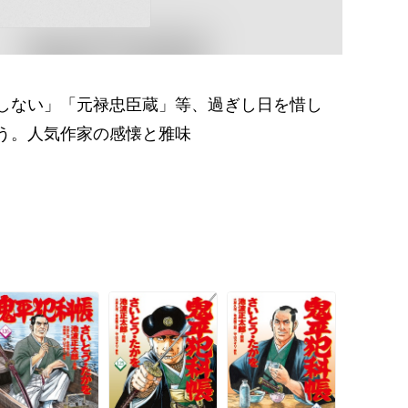
しない」「元禄忠臣蔵」等、過ぎし日を惜し
う。人気作家の感懐と雅味