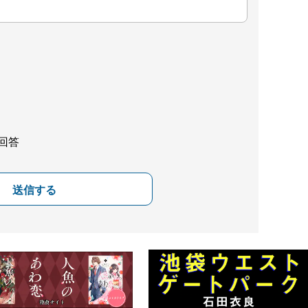
回答
送信する