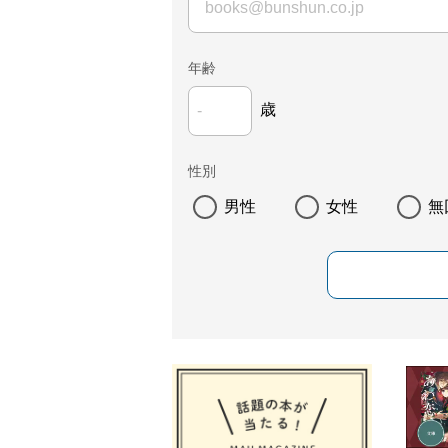
年齢
歳
性別
男性
女性
無