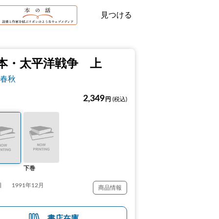
見つける
本・太平洋戦争 上
春秋
2,349
円
(税込)
下巻
日
1991年12月
商品情報
書店在庫