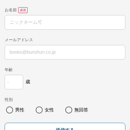
お名前
メールアドレス
年齢
歳
性別
男性
女性
無回答