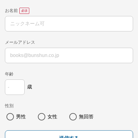
お名前
メールアドレス
年齢
歳
性別
男性
女性
無回答