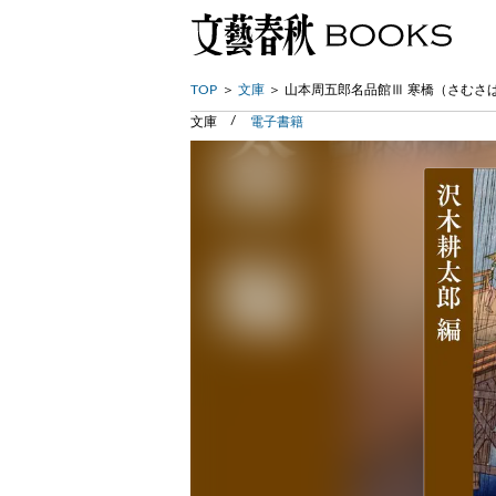
TOP
文庫
山本周五郎名品館Ⅲ 寒橋（さむさ
文庫
電子書籍