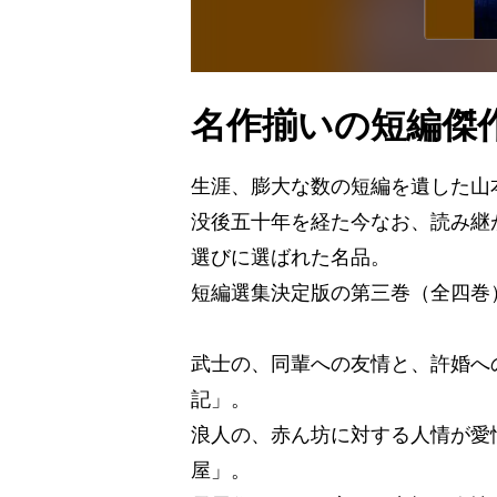
名作揃いの短編傑
生涯、膨大な数の短編を遺した山
没後五十年を経た今なお、読み継
選びに選ばれた名品。
短編選集決定版の第三巻（全四巻
武士の、同輩への友情と、許婚へ
記」。
浪人の、赤ん坊に対する人情が愛
屋」。