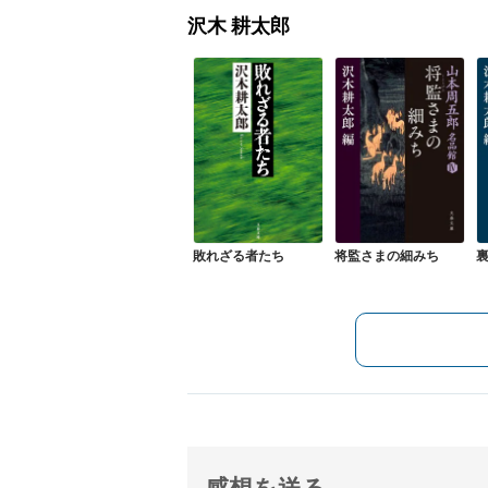
沢木 耕太郎
敗れざる者たち
将監さまの細みち