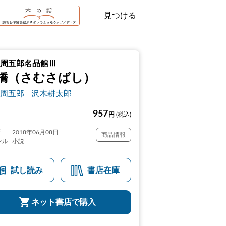
見つける
周五郎名品館Ⅲ
橋（さむさばし）
周五郎
沢木耕太郎
957
円
(税込)
日
2018年06月08日
商品情報
ンル
小説
試し読み
書店在庫
ネット書店で購入