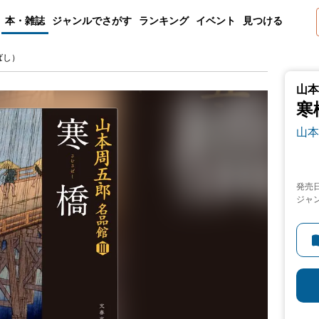
本・雑誌
ジャンルでさがす
ランキング
イベント
見つける
ばし）
山本
寒
山本
発売
ジャ