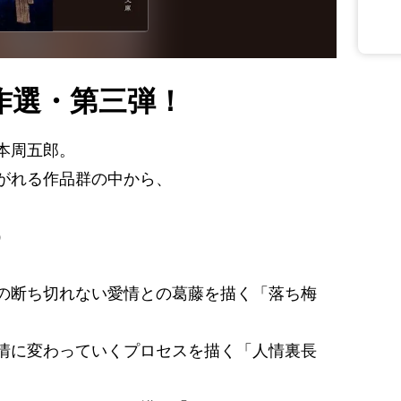
作選・第三弾！
本周五郎。
がれる作品群の中から、
）
の断ち切れない愛情との葛藤を描く「落ち梅
情に変わっていくプロセスを描く「人情裏長