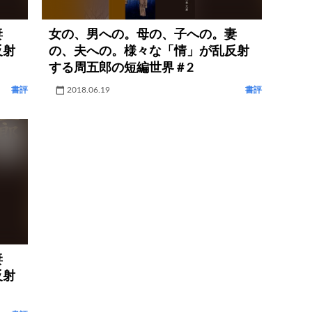
妻
女の、男への。母の、子への。妻
反射
の、夫への。様々な「情」が乱反射
する周五郎の短編世界＃2
書評
2018.06.19
書評
妻
反射