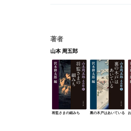
著者
山本 周五郎
将監さまの細みち
裏の木戸はあいている