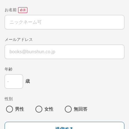
お名前
メールアドレス
年齢
歳
性別
男性
女性
無回答