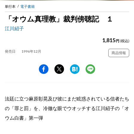
単行本
電子書籍
「オウム真理教」裁判傍聴記 １
江川紹子
1,815
円
(税込)
発売日
1996年12月
商品情報
法廷に立つ麻原彰晃及び彼にまだ眩惑されている信者たち
の「罪と罰」を、冷徹な眼でウオッチする江川紹子の「オ
ウム白書」第一弾