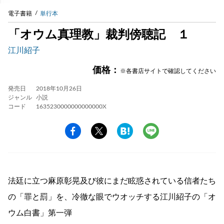
電子書籍
単行本
「オウム真理教」裁判傍聴記 １
江川紹子
価格：
※各書店サイトで確認してください
発売日
2018年10月26日
ジャンル
小説
コード
1635230000000000000X
法廷に立つ麻原彰晃及び彼にまだ眩惑されている信者たち
の「罪と罰」を、冷徹な眼でウオッチする江川紹子の「オ
ウム白書」第一弾