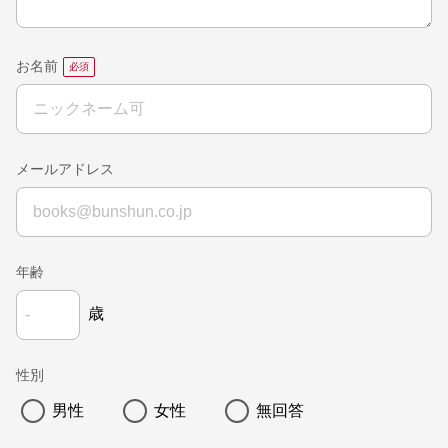
お名前
メールアドレス
年齢
歳
性別
男性
女性
無回答