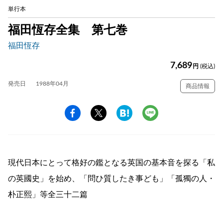
単行本
福田恆存全集 第七巻
福田恆存
7,689
円
(税込)
発売日
1988年04月
商品情報
現代日本にとって格好の鑑となる英国の基本音を探る「私
の英國史」を始め、「問ひ質したき事ども」「孤獨の人・
朴正熙」等全三十二篇