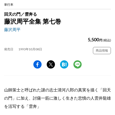
単行本
回天の門／雲奔る
藤沢周平全集 第七巻
藤沢周平
5,500
円
(税込)
発売日
1993年10月08日
商品情報
山師策士と呼ばれた謎の志士清河八郎の真実を描く「回天
の門」に加え、討薩一筋に激しく生きた悲憤の人雲井龍雄
を活写する「雲奔」