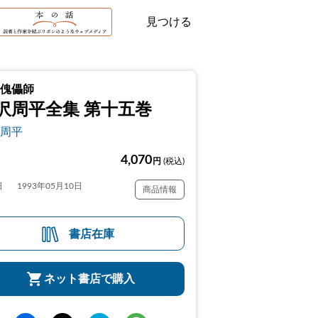
見つける
傀儡師
沢周平全集 第十五巻
周平
4,070
円
(税込)
日
1993年05月10日
商品情報
書店在庫
ネット書店で購入