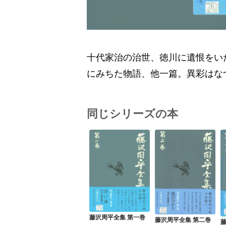
十代家治の治世、徳川に遺恨をい
にみちた物語、他一篇。異彩はな
同じシリーズの本
藤沢周平全集 第一巻
藤沢周平全集 第二巻