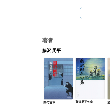
著者
藤沢 周平
藤沢周平句集
闇の歯車