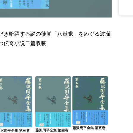
だき暗躍する謎の徒党「八嶽党」をめぐる波瀾
つ伝奇小説二篇収載
藤沢周平全集 第五巻
藤沢周平全集 第四巻
藤沢周平全集 第三巻