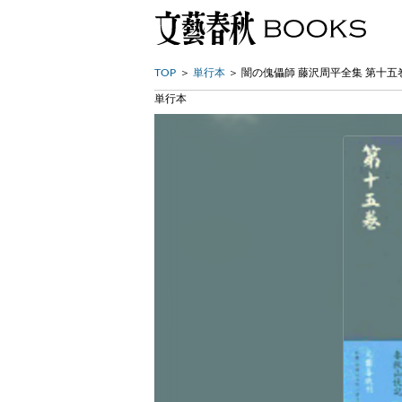
TOP
単行本
闇の傀儡師 藤沢周平全集 第十五
単行本